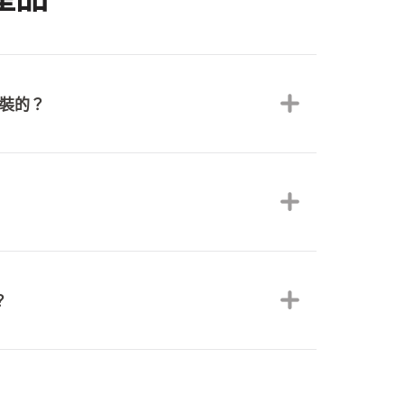
裝的？
產品的包裝。食物製作當天的這些因素可能會
度並不會受到影響。
組成，在打開後仍然可以輕鬆重新密封。請將
的環境中，盡量避免光線的直接照射。
？
白或穀物過敏的毛孩帶來更多的選擇：