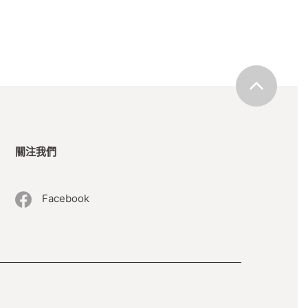
魚類、牛肉、雞蛋、牛奶、雞肉等等。毛孩的
過度反應。 但只有在接觸到這種特定的蛋白質
你可以為牠們選擇使用「罕見」蛋白質的食物，
物，因為這些食物往往是較容易引致過敏症狀
關注我們
魚 全犬配方
Facebook
物 七種魚 全犬配方