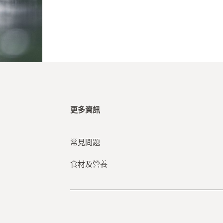
貓犬的過敏症狀
貓犬對於蛋白質過敏是十分常見的，例如
身體會對於認為是具侵略性的蛋白質產生
時才會如此。 如果毛孩出現過敏症狀，
或是不含雞肉、雞蛋、魚類或牛肉等的食
的。
Nutrience這些配方有助於食物過敏：
更多資訊
Subzero 凍乾鮮鴨肉 無穀物 鴨肉、
常見問題
Subzero 凍乾鮮三文魚、鯡魚 無穀
Grain Free 無穀物 8種魚 全貓配方
食材及營養
Care 敏感皮膚及腸胃 全貓配方
貓犬的穀物過敏症狀