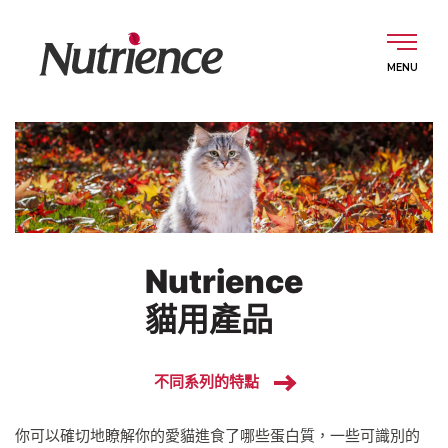
Skip
to
content
中文 (香港)
犬用產品
Nutrience
貓用產品
貓用產品
關於我們
不同系列的特點
你可以確切地瞭解你的愛貓進食了哪些蛋白質，一些可識別的
嚴選食材