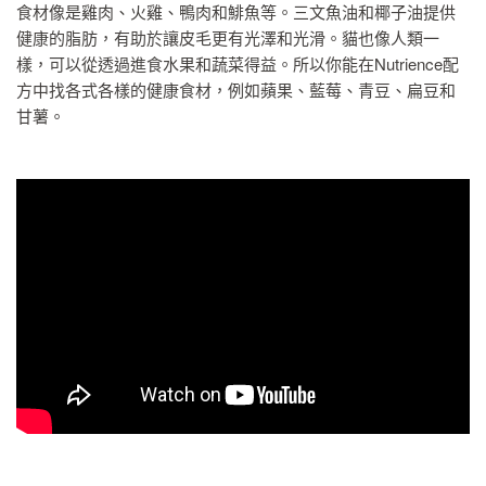
食材像是雞肉、火雞、鴨肉和鯡魚等。三文魚油和椰子油提供
健康的脂肪，有助於讓皮毛更有光澤和光滑。貓也像人類一
樣，可以從透過進食水果和蔬菜得益。所以你能在Nutrience配
聯絡我們
方中找各式各樣的健康食材，例如蘋果、藍莓、青豆、扁豆和
甘薯。
分銷商地址