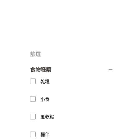
篩選
食物種類
乾糧
小食
風乾糧
糧伴